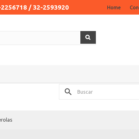
-2256718 / 32-2593920
Home
Con
erolas