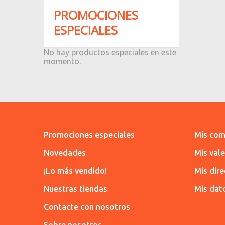
PROMOCIONES
ESPECIALES
No hay productos especiales en este
momento.
Promociones especiales
Mis com
Novedades
Mis val
¡Lo más vendido!
Mis dir
Nuestras tiendas
Mis dat
Contacte con nosotros
Sobre nosotros