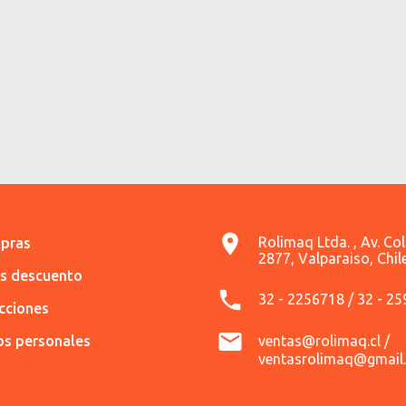
Rolimaq Ltda. , Av. Co
pras
2877, Valparaiso, Chil
es descuento
32 - 2256718 / 32 - 2
ecciones
os personales
ventas@rolimaq.cl /
ventasrolimaq@gmail