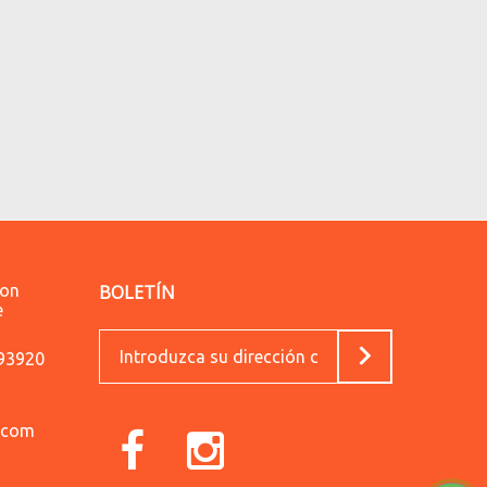
lon
BOLETÍN
e
593920
.com