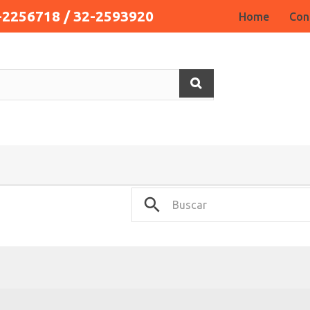
-2256718 / 32-2593920
Home
Con