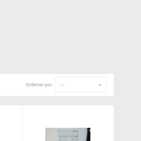
Ordenar por
--