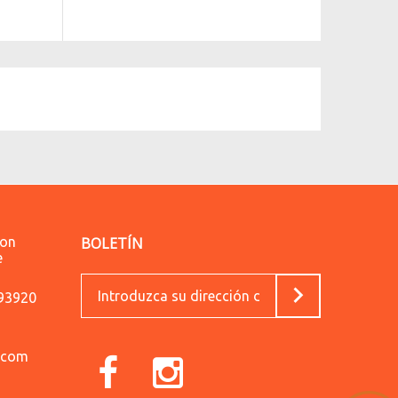
lon
BOLETÍN
e
593920
.com