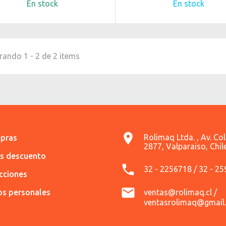
En stock
En stock
ando 1 - 2 de 2 items
Rolimaq Ltda. , Av. Co
pras
2877, Valparaiso, Chil
es descuento
32 - 2256718 / 32 - 2
ecciones
os personales
ventas@rolimaq.cl /
ventasrolimaq@gmail