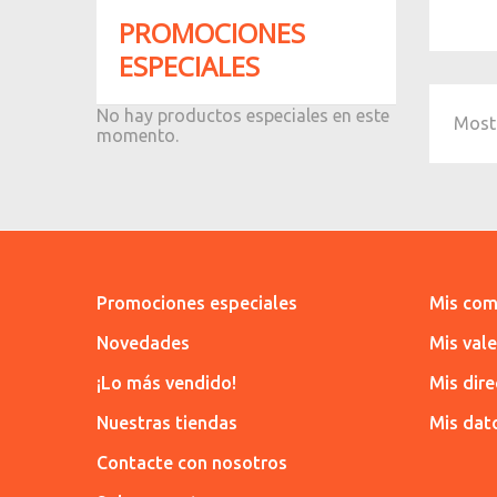
PROMOCIONES
ESPECIALES
No hay productos especiales en este
Mostr
momento.
Promociones especiales
Mis com
Novedades
Mis val
¡Lo más vendido!
Mis dir
Nuestras tiendas
Mis dat
Contacte con nosotros