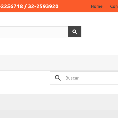
-2256718 / 32-2593920
Home
Con