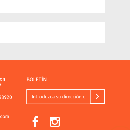
lon
BOLETÍN
e
593920
.com