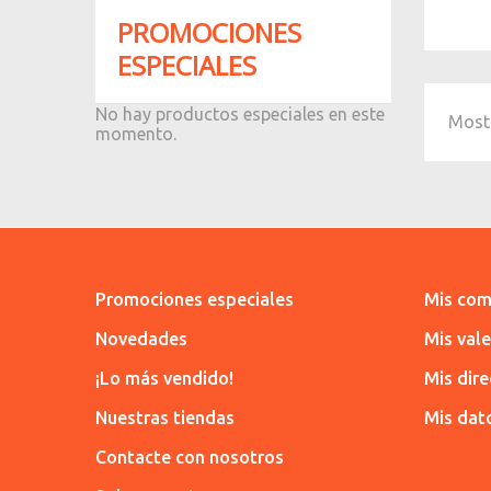
PROMOCIONES
ESPECIALES
No hay productos especiales en este
Mostr
momento.
Promociones especiales
Mis com
Novedades
Mis val
¡Lo más vendido!
Mis dir
Nuestras tiendas
Mis dat
Contacte con nosotros