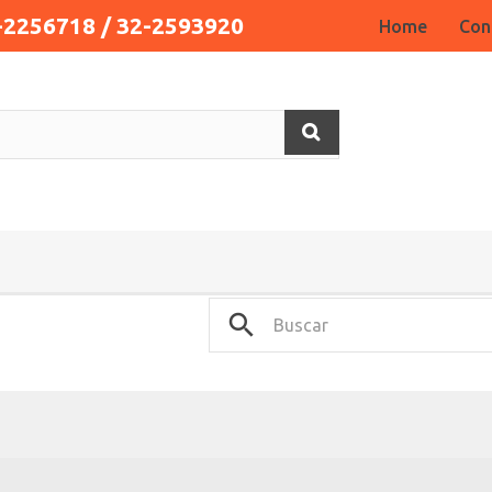
-2256718 / 32-2593920
Home
Con