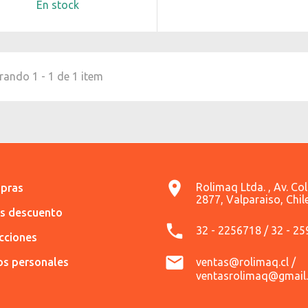
En stock
ando 1 - 1 de 1 item
Rolimaq Ltda. , Av. Co
pras
2877, Valparaiso, Chil
es descuento
32 - 2256718 / 32 - 2
ecciones
os personales
ventas@rolimaq.cl /
ventasrolimaq@gmail