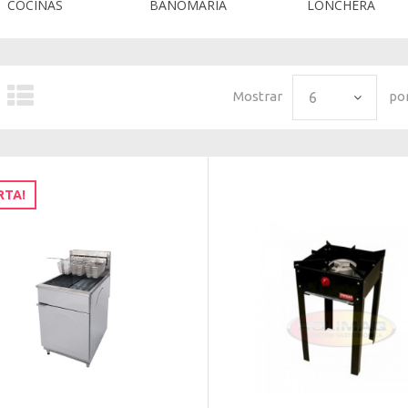
COCINAS
BANOMARIA
LONCHERA
Mostrar
po
6
RTA!