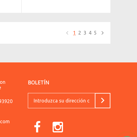
1
2
3
4
5
lon
BOLETÍN
e
593920
.com