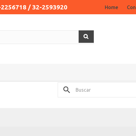
-2256718 / 32-2593920
Home
Con