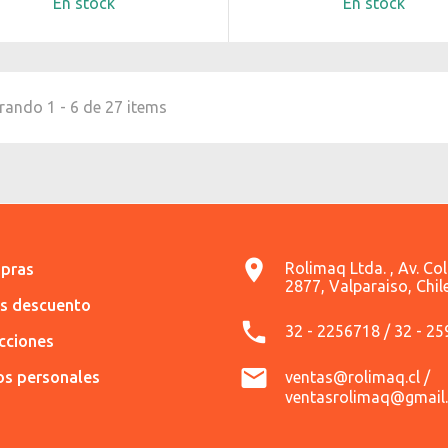
En stock
En stock
ando 1 - 6 de 27 items
Rolimaq Ltda. , Av. Co
pras
2877, Valparaiso, Chil
es descuento
32 - 2256718 / 32 - 2
ecciones
os personales
ventas@rolimaq.cl /
ventasrolimaq@gmail