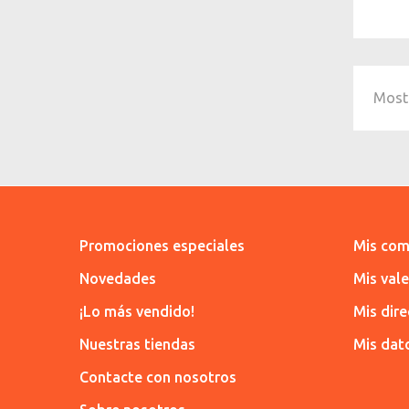
Mostr
Promociones especiales
Mis com
Novedades
Mis val
¡Lo más vendido!
Mis dir
Nuestras tiendas
Mis dat
Contacte con nosotros