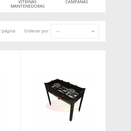
VITRINAS
CAMPANAS
MANTENEDORAS
r página
Ordenar por
--