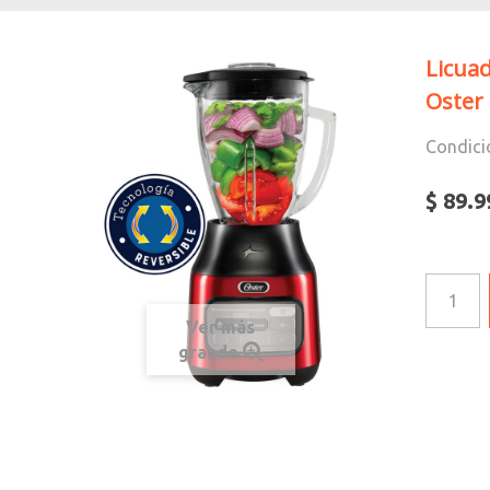
Licua
Oster
Condici
$ 89.9
Ver más
grande