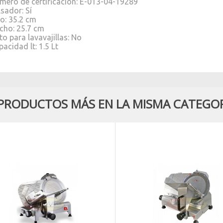
mero de certificacion: E-013-04-19289
lsador: Sí
to: 35.2 cm
cho: 25.7 cm
to para lavavajillas: No
acidad lt: 1.5 Lt
 PRODUCTOS MÁS EN LA MISMA CATEGOR