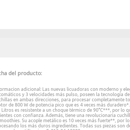
cha del producto:
formacion adicional: Las nuevas licuadoras con moderno y el
tomáticos y 3 velocidades más pulso, poseen la tecnología de
chillas en ambas direcciones, para procesar completamente to
tor de 800 W de potencia pico que es 4 veces más duradero*
5 Litros es resistente a un choque térmico de 90°C***, por lo q
lientes con confianza. Además, tiene una revolucionaria cuchil
smoothies. Su acople metálico es 10 veces más fuerte**, por lo
ocesando los más duros ingredientes. Todas sus piezas son de