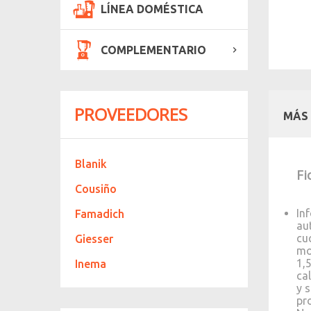
LÍNEA DOMÉSTICA
COMPLEMENTARIO
PROVEEDORES
MÁS
Blanik
Fi
Cousiño
In
Famadich
au
cu
Giesser
mo
1,
Inema
ca
y 
pr