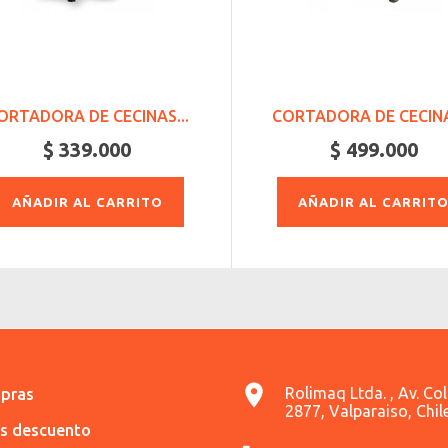
ORTADORA DE CECINAS...
CORTADORA DE CECINA
$ 339.000
$ 499.000
AÑADIR AL CARRITO
AÑADIR AL CARRIT
Rolimaq Ltda. , Av. Co
pras
2877, Valparaiso, Chil
es descuento