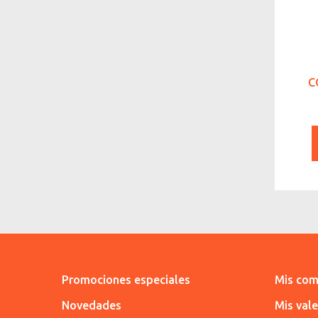
C
Promociones especiales
Mis com
Novedades
Mis val